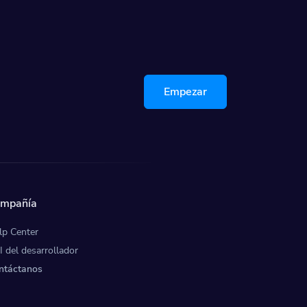
Empezar
mpañía
lp Center
I del desarrollador
ntáctanos