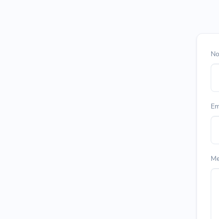
No
Em
Me