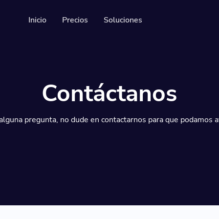
Inicio
Precios
Soluciones
Recursos
API del desarrollador
Contáctanos
Guía sobre cómo utilizar 
rsonalizables y rastreables
Help Center
gráficas
Check out our help cente
 alguna pregunta, no dude en contactarnos para que podamos a
s seguidores en las redes