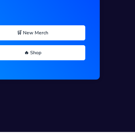
🛒 New Merch
🔥 Shop