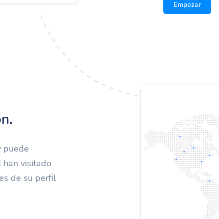
Empezar
n.
 y puede
 han visitado
es de su perfil