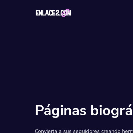
Soluciones
Códigos QR
Códigos QR pe
Páginas bio
Convierte a tu
sociales
Páginas biográ
Convierta a sus seguidores creando he