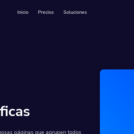
Inicio
Precios
Soluciones
Recursos
API del desarrollador
Guía sobre cómo utilizar 
rsonalizables y rastreables
Help Center
gráficas
Check out our help cente
s seguidores en las redes
ficas
rmosas páginas que agrupen todos